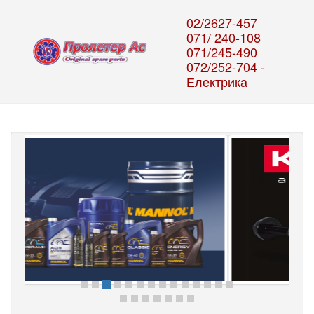
02/2627-457
071/ 240-108
071/245-490
072/252-704 -
Електрика