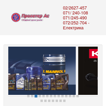
02/2627-457
071/ 240-108
071/245-490
072/252-704 -
Електрика