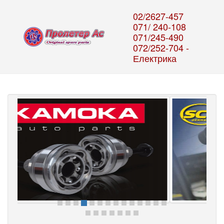
02/2627-457
071/ 240-108
071/245-490
072/252-704 -
Електрика